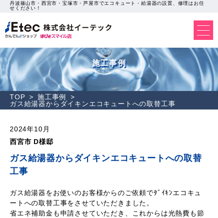
丹波篠山市・西宮市・宝塚市・芦屋市でエコキュート・給湯器の設置、修理はお任
せください！
施工事例
TOP
施工事例
ガス給湯器からダイキンエコキュートへの取替工事
2024年10月
西宮市 D様邸
ガス給湯器からダイキンエコキュートへの取替
工事
ガス給湯器をお使いのお客様からのご依頼でﾀﾞｲｷﾝエコキュ
ートへの取替工事をさせていただきました。
省エネ補助金も申請させていただき、これからは光熱費も節